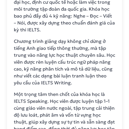
đại học, định cư quốc tế hoặc làm việc trong
môi trường tập đoàn đa quốc gia. Khóa học
bao phủ đầy đủ 4 kỹ năng: Nghe – Đọc – Viết
– Nói, được xây dựng theo chuẩn đánh giá của
kỳ thi IELTS.
Chương trình giảng dạy không chỉ dừng ở
tiếng Anh giao tiếp thông thường, mà tập
trung vào năng lực học thuật chuyên sâu. Học
viên được rèn luyện cấu trúc ngữ pháp nâng
cao, kỹ năng phân tích và mô tả dữ liệu, cũng
như viết các dạng bài luận tranh luận theo
yêu cầu của IELTS Writing.
Một trọng tâm then chốt của khóa học là
IELTS Speaking. Học viên được luyện tập 1–1
cùng giáo viên nước ngoài, tập trung cải thiện
độ lưu loát, phát âm và vốn từ vựng học
thuật, giúp xây dựng sự tự tin và sẵn sàng đạt
band điểm cao, đồng thời đủ năng lực học tập